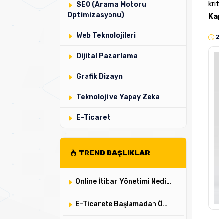
kri
SEO (Arama Motoru
Optimizasyonu)
Ka
Web Teknolojileri
Dijital Pazarlama
Grafik Dizayn
Teknoloji ve Yapay Zeka
E-Ticaret
TREND BAŞLIKLAR
Online İtibar Yönetimi Nedir? 5 Adımda Dijital Algı Nasıl Yönetilir?
E-Ticarete Başlamadan Önce Bilmeniz Gereken 7 Madde ✔️