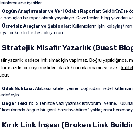
erinlemesine içerikler.
Özgün Araştırmalar ve Veri Odaklı Raporlar:
Sektörünüze özel
e sonuçları bir rapor olarak yayınlayın. Gazeteciler, blog yazarları v
Ücretsiz Araçlar ve Şablonlar:
Kullanıcıların işini kolaylaştıra
eya bir kontrol listesi oluşturun.
. Stratejik Misafir Yazarlık (Guest Bl
afir yazarlık, sadece link almak için yapılmaz. Doğru yapıldığında; m
törünüzde bir düşünce lideri olarak konumlanmanın ve evet,
kalite
udur.
Odak Noktası:
Alakasız siteler yerine, doğrudan hedef kitlenizin 
edefleyin.
Değer Teklifi:
"Sitenizde yazı yazmak istiyorum" yerine, "Okurlar
 konularında özgün bir içerik hazırlayabilirim" yaklaşımını benimsey
. Kırık Link İnşası (Broken Link Buildi