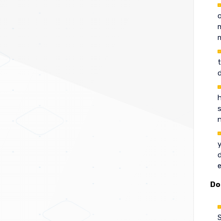
o
m
m
t
d
h
s
n
y
d
e
Do
S