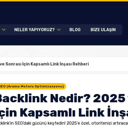
L
NELER YAPIYORUZ?
BLOG
BİZE ULAŞIN
ve Sonrası İçin Kapsamlı Link İnşası Rehberi
SEO (Arama Motoru Optimizasyonu)
Backlink Nedir? 2025 
çin Kapsamlı Link İnş
klink'in SEO'daki gücünü keşfedin! 2025'e özel, otoritenizi artıracak 