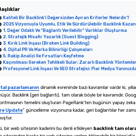
Başlıklar
Kaliteli Bir Backlink'i Değersizden Ayıran Kriterler Nelerdir?
2025 Vizyonuyla Uyumlu, Etik Ve Sürdürülebilir Backlink Kazan
1. Değer Odaklı Ve "Bağlantı Verilebilir" Varlıklar Oluşturma
2. Stratejik Misafir Yazarlık (Guest Blogging)
3. Kırık Link İnşası (Broken Link Building)
4. Dijital PR Ve Marka Bilinirliği Çalışmaları
5. Rakip Analizi Ile Fırsatları Keşfetme
Kaçınılması Gereken Tehlikeli Sular: Zararlı Backlink Yöntemler
Profesyonel Link İnşası Ve SEO Stratejisi: Piar Medya Yanınızd
jital pazarlamanın
dinamik evreninde bazı kavramlar vardır ki, yıll
üşür. Backlink (geri bağlantı), tam olarak böyle bir kavramdır. Goog
oritmasının temelini oluşturan PageRank'ten bugünün yapay zeka d
re Update
" güncelleme vizyonuna kadar, geri bağlantılar her zaman
uştur.
i, bir web sitesinin kaderini bu denli etkileyen
backlink tam olar