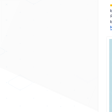
b
P
b