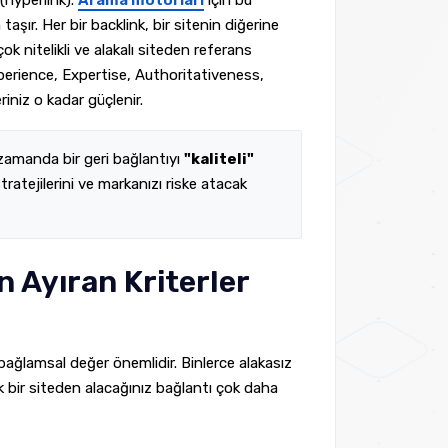
(hyperlink).
Arama motorları
için bu
aşır. Her bir backlink, bir sitenin diğerine
ok nitelikli ve alakalı siteden referans
erience, Expertise, Authoritativeness,
riniz o kadar güçlenir.
 zamanda bir geri bağlantıyı
"kaliteli"
stratejilerini ve markanızı riske atacak
n Ayıran Kriterler
ğı bağlamsal değer önemlidir. Binlerce alakasız
k bir siteden alacağınız bağlantı çok daha