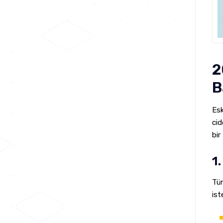
2
B
Esk
cid
bir
1
Tüm
ist