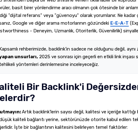
 sitesinden başka bir web sitesine verilen tıklanabilir bir köprüdür 
rüler, basit birer yönlendirme aracı olmanın çok ötesinde bir anlam t
diği "dijital referans" veya "güvenoyu" olarak yorumlanır. Ne kadar ç
rsanız, Google ve diğer arama motorlarının gözündeki
E-E-A-T
(Exp
stworthiness - Deneyim, Uzmanlık, Otoriterlik, Güvenilirlik) sinyalle
Kapsamlı rehberimizde, backlink'in sadece ne olduğunu değil, aynı
yapan unsurları,
2025 ve sonrası için geçerli en etkili link inşası 
tehlikeli yöntemleri derinlemesine inceleyeceğiz.
aliteli Bir Backlink'i Değersizde
elerdir?
utmayın:
Artık backlink'lerin sayısı değil, kalitesi ve içeriğe kattı
düşük kaliteli bağlantı yerine, sektörünüzde otorite kabul edilen te
erlidir. İşte bir bağlantının kalitesini belirleyen temel faktörler: