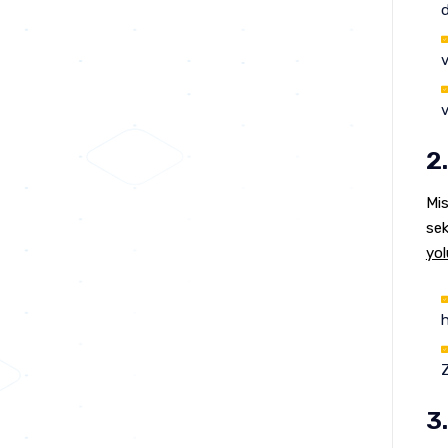
d
v
v
2
Mis
sek
yol
h
Z
3