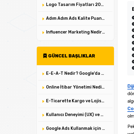
Logo Tasarım Fiyatları 2025: Bir Logonun Değerini ve Maliyetini Belirleyen 5 Faktör
Adım Adım Ads Kalite Puanı Optimizasyonu Rehberi
Influencer Marketing Nedir ve Nasıl Yapılır? ✔️
GÜNCEL BAŞLIKLAR
E-E-A-T Nedir? Google'da Güven İnşa Etmenin 4 Altın Kuralı
Di
Online İtibar Yönetimi Nedir? 5 Adımda Dijital Algı Nasıl Yönetilir?
dön
E-Ticarette Kargo ve Lojistik Yönetimi: Müşteri Memnuniyeti İçin Kilit Noktalar
alg
Co
Kullanıcı Deneyimi (UX) ve Kullanıcı Arayüzü (UI) Arasındaki Fark Nedir? Web Tasarımındaki Kritik Rolleri
olm
Pek
Google Ads Kullanmak için 7 Güçlü Neden