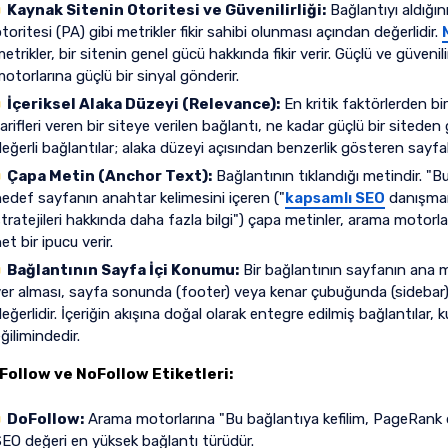
Kaynak Sitenin Otoritesi ve Güvenilirliği:
Bağlantıyı aldığın
toritesi (PA) gibi metrikler fikir sahibi olunması açından değerlidir.
etrikler, bir sitenin genel gücü hakkında fikir verir. Güçlü ve güveni
otorlarına güçlü bir sinyal gönderir.
İçeriksel Alaka Düzeyi (Relevance):
En kritik faktörlerden bi
arifleri veren bir siteye verilen bağlantı, ne kadar güçlü bir siteden 
eğerli bağlantılar; alaka düzeyi açısından benzerlik gösteren sayfal
Çapa Metin (Anchor Text):
Bağlantının tıklandığı metindir. "Bu
edef sayfanın anahtar kelimesini içeren ("
kapsamlı SEO
danışmanl
tratejileri hakkında daha fazla bilgi") çapa metinler, arama motor
et bir ipucu verir.
Bağlantının Sayfa İçi Konumu:
Bir bağlantının sayfanın ana m
er alması, sayfa sonunda (footer) veya kenar çubuğunda (sidebar)
eğerlidir. İçeriğin akışına doğal olarak entegre edilmiş bağlantılar,
ğilimindedir.
Follow ve NoFollow Etiketleri:
DoFollow:
Arama motorlarına "Bu bağlantıya kefilim, PageRank de
EO değeri en yüksek bağlantı türüdür.